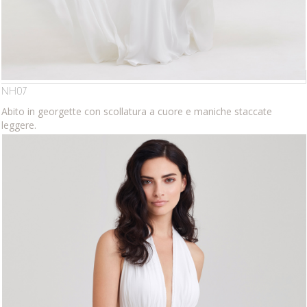
NH07
Abito in georgette con scollatura a cuore e maniche staccate
leggere.