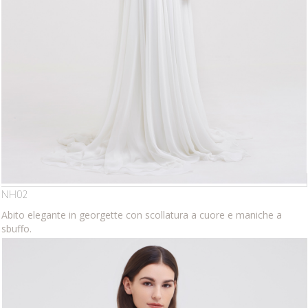
NH02
Abito elegante in georgette con scollatura a cuore e maniche a
sbuffo.