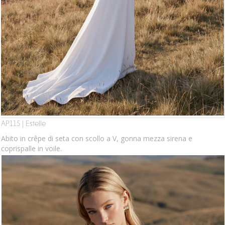
AP115 | Estelle
Abito in crêpe di seta con scollo a V, gonna mezza sirena e
coprispalle in voile.