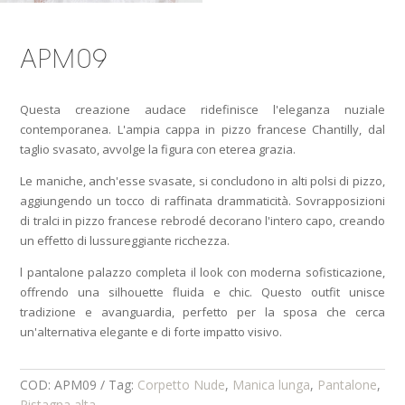
APM09
Questa creazione audace ridefinisce l'eleganza nuziale
contemporanea. L'ampia cappa in pizzo francese Chantilly, dal
taglio svasato, avvolge la figura con eterea grazia.
Le maniche, anch'esse svasate, si concludono in alti polsi di pizzo,
aggiungendo un tocco di raffinata drammaticità. Sovrapposizioni
di tralci in pizzo francese rebrodé decorano l'intero capo, creando
un effetto di lussureggiante ricchezza.
l pantalone palazzo completa il look con moderna sofisticazione,
offrendo una silhouette fluida e chic. Questo outfit unisce
tradizione e avanguardia, perfetto per la sposa che cerca
un'alternativa elegante e di forte impatto visivo.
COD:
APM09
Tag:
Corpetto Nude
,
Manica lunga
,
Pantalone
,
Pistagna alta