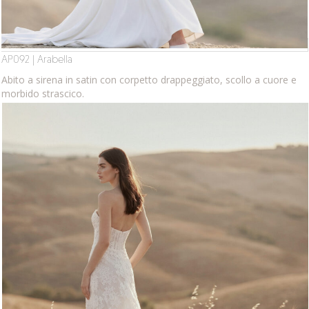
AP092 | Arabella
Abito a sirena in satin con corpetto drappeggiato, scollo a cuore e
morbido strascico.