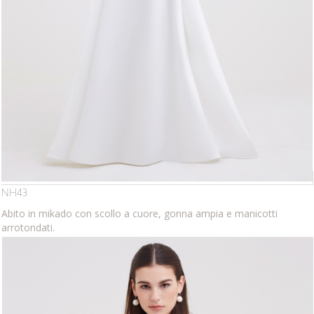
NH43
Abito in mikado con scollo a cuore, gonna ampia e manicotti
arrotondati.