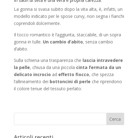
In satin di seta è una vera e propria carezza.
La gonna si svasa subito dopo la vita alta, è, infatti, un
modello indicato per le spose curvy, non segna i fianchi
coprendoli dolcemente.
Il tocco romantico è l’aggiunta, staccabile, di un sopra
gonna in tulle.
Un cambio d’abito
, senza cambio
d’abito.
Sulla schiena una trasparenza che
lascia intravedere
la pelle
, chiusa da una piccola
cinta fermata da un
delicato incrocio
ad
effetto fiocco
, che spezza
l’allineamento dei
bottoncini di perle
che riprendono
il colore tenue del tessuto perlato.
Articoli recenti