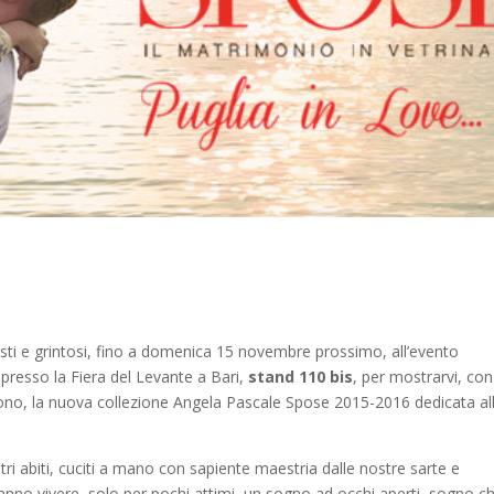
asti e grintosi, fino a domenica 15 novembre prossimo, all’evento
 presso la Fiera del Levante a Bari,
stand 110 bis
, per mostrarvi, con
ono, la nuova collezione Angela Pascale Spose 2015-2016 dedicata al
tri abiti, cuciti a mano con sapiente maestria dalle nostre sarte e
aranno vivere, solo per pochi attimi, un sogno ad occhi aperti, sogno c