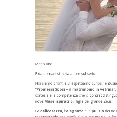
Meno uno.
E da domani si inizia a fare sul serio.
Noi siamo pronti e vi aspettiamo curiosi, entusi
“Promessi Sposi – il matrimonio in vetrina”
,
cortesia e la competenza che ci contraddistingu
nove
Muse ispiratrici
, figlie del grande Zeus.
La
delicatezza, l’eleganza
e la
pulizia
dei nos
realizzati solo con stoffe di elevato pregio, vi f