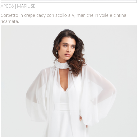
AP006 | MARILISE
Corpetto in crêpe cady con scollo a V, maniche in voile e cintina
ricamata.