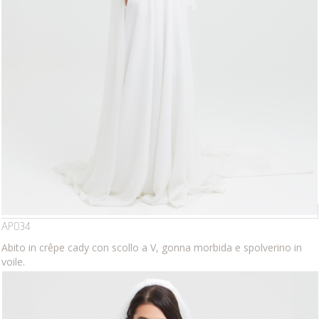
AP034
Abito in crêpe cady con scollo a V, gonna morbida e spolverino in
voile.