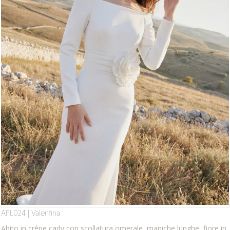
APL024 | Valentina
Abito in crêpe cady con scollatura omerale, maniche lunghe, fiore in