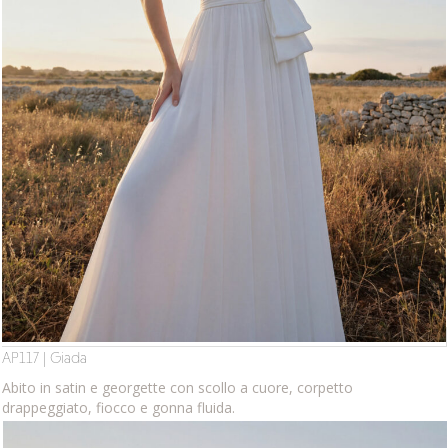
AP117 | Giada
Abito in satin e georgette con scollo a cuore, corpetto
drappeggiato, fiocco e gonna fluida.