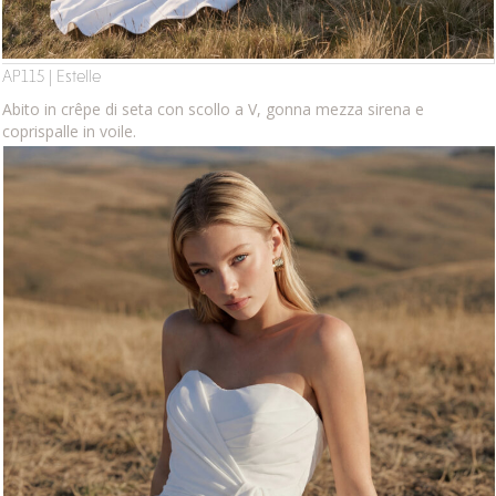
AP115 | Estelle
Abito in crêpe di seta con scollo a V, gonna mezza sirena e
coprispalle in voile.