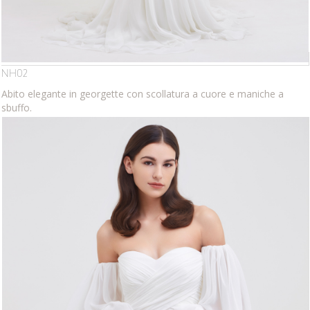
NH02
Abito elegante in georgette con scollatura a cuore e maniche a
sbuffo.