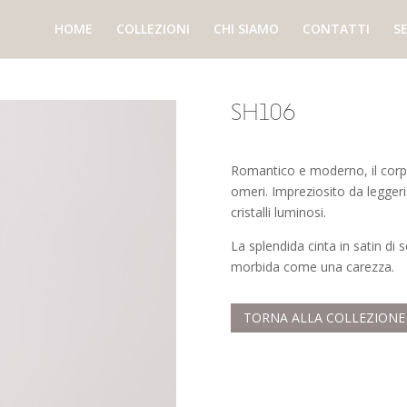
HOME
COLLEZIONI
CHI SIAMO
CONTATTI
SE
SH106
Romantico e moderno, il corpe
omeri. Impreziosito da legger
cristalli luminosi.
La splendida cinta in satin di 
morbida come una carezza.
TORNA ALLA COLLEZIONE