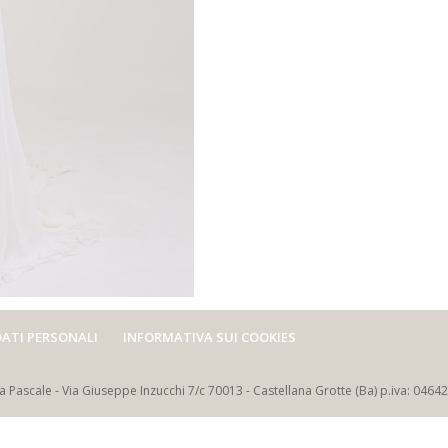
ATI PERSONALI
INFORMATIVA SUI COOKIES
Pascale - Via Giuseppe Inzucchi 7/c 70013 - Castellana Grotte (Ba) p.iva: 0464