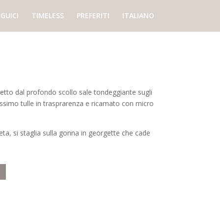
GUICI
TIMELESS
PREFERITI
ITALIANO
tto dal profondo scollo sale tondeggiante sugli
issimo tulle in trasprarenza e ricamato con micro
seta, si staglia sulla gonna in georgette che cade