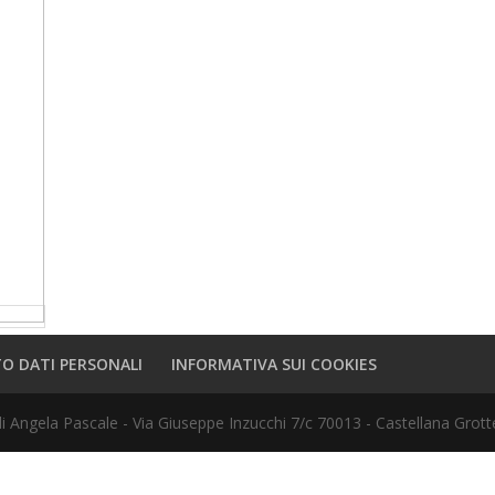
O DATI PERSONALI
INFORMATIVA SUI COOKIES
Angela Pascale - Via Giuseppe Inzucchi 7/c 70013 - Castellana Grott