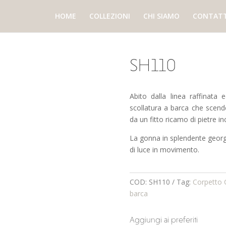
HOME
COLLEZIONI
CHI SIAMO
CONTATT
SH110
Abito dalla linea raffinata 
scollatura a barca che scend
da un fitto ricamo di pietre 
La gonna in splendente georget
di luce in movimento.
COD:
SH110
Tag:
Corpetto 
barca
Aggiungi ai preferiti