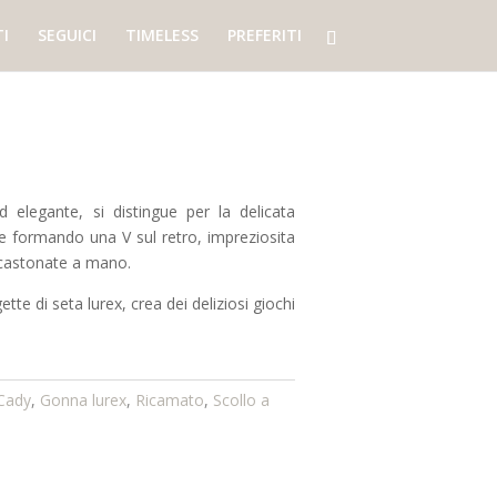
I
SEGUICI
TIMELESS
PREFERITI
ed elegante, si distingue per la delicata
e formando una V sul retro, impreziosita
incastonate a mano.
te di seta lurex, crea dei deliziosi giochi
Cady
,
Gonna lurex
,
Ricamato
,
Scollo a